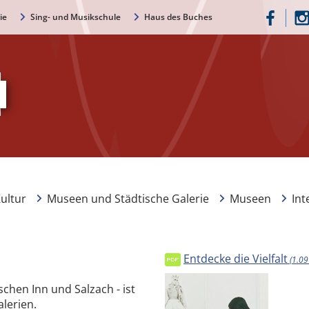
ie
Sing- und Musikschule
Haus des Buches
ultur
Museen und Städtische Galerie
Museen
Int
Entdecke die Vielfalt
(1.09
schen Inn und Salzach - ist
lerien.