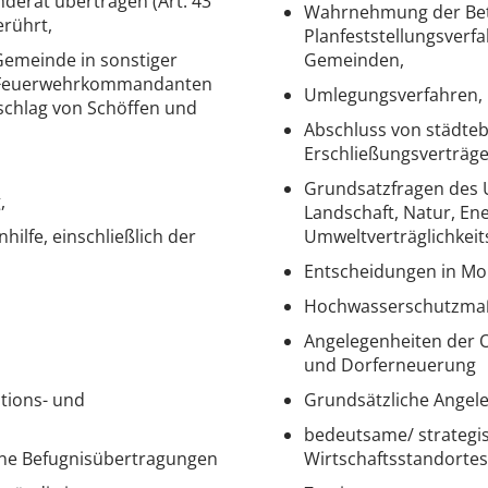
derat übertragen (Art. 43
Wahrnehmung der Bete
erührt,
Planfeststellungsverf
Gemeinde in sonstiger
Gemeinden,
des Feuerwehrkommandanten
Umlegungsverfahren, 
chlag von Schöffen und
Abschluss von städte
Erschließungsverträge
Grundsatzfragen des 
,
Landschaft, Natur, Ener
hilfe, einschließlich der
Umweltverträglichkei
Entscheidungen in Mo
Hochwasserschutzm
Angelegenheiten der O
und Dorferneuerung
tions- und
Grundsätzliche Angel
bedeutsame/ strategi
ne Befugnisübertragungen
Wirtschaftsstandortes