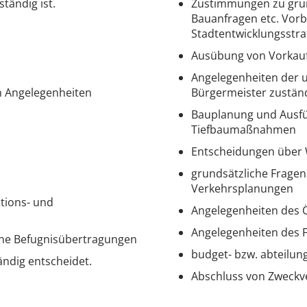
tändig ist.
Zustimmungen zu gru
Bauanfragen etc. Vorb
Stadtentwicklungsstra
Ausübung von Vorkau
Angelegenheiten der u
n Angelegenheiten
Bürgermeister zuständ
Bauplanung und Ausfü
Tiefbaumaßnahmen
Entscheidungen über
grundsätzliche Fragen
Verkehrsplanungen
tions- und
Angelegenheiten des 
Angelegenheiten des
ne Befugnisübertragungen
budget- bzw. abteilu
ändig entscheidet.
Abschluss von Zweckv