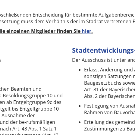
bschließenden Entscheidung für bestimmte Aufgabenbereic
esetzung muss dem Verhältnis der im Stadrat vertretenen 
e einzelnen Mitglieder finden Sie
hier
.
Stadtentwicklungs
n
Der Ausschuss ist unter an
Erlass, Änderung und
sonstigen Satzungen n
Baugesetzbuchs sowie 
ichen Beamten und
Art. 81 der Bayerische
s Besoldungsgruppe 10 und
Abs. 2 der Bayerisch
n ab Entgeltgruppe 9c des
Festlegung von Ausn
gelt bis Entgeltgruppe 10
Rahmen von Bauvorha
it Ausnahme der
 und der be-rufsmäßigen
Erteilung des gemein
ach Art. 43 Abs. 1 Satz 1
Zustimmungen zu Bau