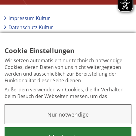
Impressum Kultur
Datenschutz Kultur
Kontakt Kultur
Barrierefreiheit
Cookie Einstellungen
Wir setzen automatisiert nur technisch notwendige
Cookies, deren Daten von uns nicht weitergegeben
werden und ausschließlich zur Bereitstellung der
Funktionalität dieser Seite dienen.
Außerdem verwenden wir Cookies, die Ihr Verhalten
beim Besuch der Webseiten messen, um das
Interesse unserer Besucher besser kennen zu
lernen. Wir erheben dabei nur pseudonyme Daten,
Nur notwendige
eine Identifikation Ihrer Person erfolgt nicht.
Weitere Informationen finden Sie in unserer
Datenschutzerklärung
.