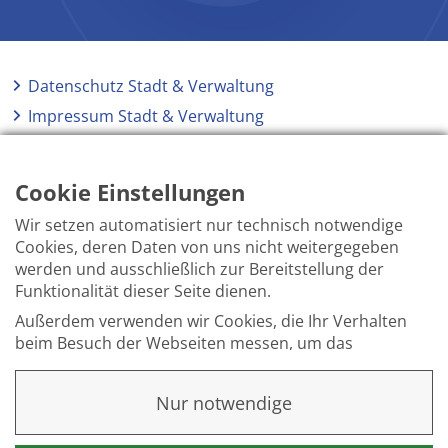
Datenschutz Stadt & Verwaltung
Impressum Stadt & Verwaltung
Elektronische Kommunikation
Barrierefreiheit
Cookie Einstellungen
Wir setzen automatisiert nur technisch notwendige
Cookies, deren Daten von uns nicht weitergegeben
werden und ausschließlich zur Bereitstellung der
Funktionalität dieser Seite dienen.
Außerdem verwenden wir Cookies, die Ihr Verhalten
beim Besuch der Webseiten messen, um das
Interesse unserer Besucher besser kennen zu
lernen. Wir erheben dabei nur pseudonyme Daten,
Nur notwendige
eine Identifikation Ihrer Person erfolgt nicht.
Weitere Informationen finden Sie in unserer