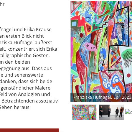
Uhr
ufnagel und Erika Krause
n ersten Blick nicht
nziska Hufnagel äußerst
lt, konzentriert sich Erika
alligraphische Gesten.
en den beiden
egegnung aus. Dass aus
de und sehenswerte
danken, dass sich beide
egenständlicher Malerei
 Feld von Analogien und
Franziska Hufnagel, Epi, 202
 Betrachtenden assoziativ
geometrische Formen und Must
Sehen heraus.