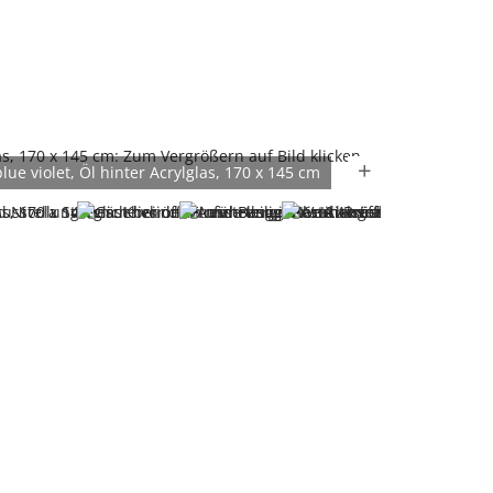
blue violet, Öl hinter Acrylglas, 170 x 145 cm