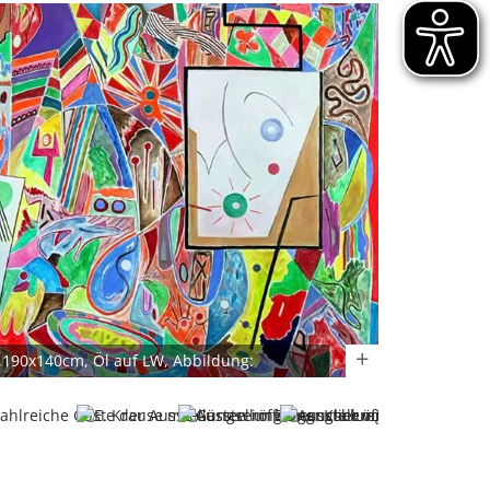
3,190x140cm, Öl auf LW, Abbildung:
er in kräftigen bunten Farben, (Detail)