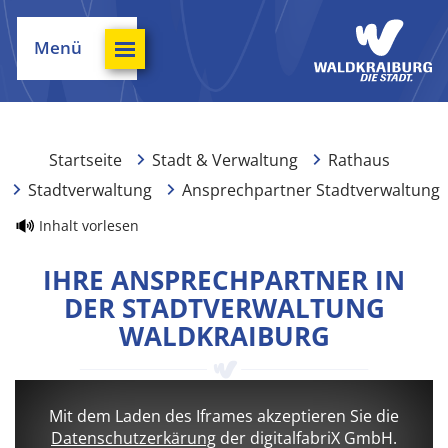
Menü
Startseite
Stadt & Verwaltung
Rathaus
Stadtverwaltung
Ansprechpartner Stadtverwaltung
Inhalt vorlesen
IHRE ANSPRECHPARTNER IN
DER STADTVERWALTUNG
WALDKRAIBURG
Mit dem Laden des Iframes akzeptieren Sie die
Datenschutzerkärung
der digitalfabriX GmbH.