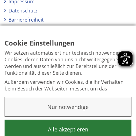
Impressum
Datenschutz
Barrierefreiheit
Netiquette
Hinweisgeberschutzgesetz
Cookie Einstellungen
Wir setzen automatisiert nur technisch notwendige
Cookies, deren Daten von uns nicht weitergegeben
werden und ausschließlich zur Bereitstellung der
Funktionalität dieser Seite dienen.
Außerdem verwenden wir Cookies, die Ihr Verhalten
beim Besuch der Webseiten messen, um das
Interesse unserer Besucher besser kennen zu
lernen. Wir erheben dabei nur pseudonyme Daten,
Nur notwendige
eine Identifikation Ihrer Person erfolgt nicht.
Weitere Informationen finden Sie in unserer
Datenschutzerklärung
.
Alle akzeptieren