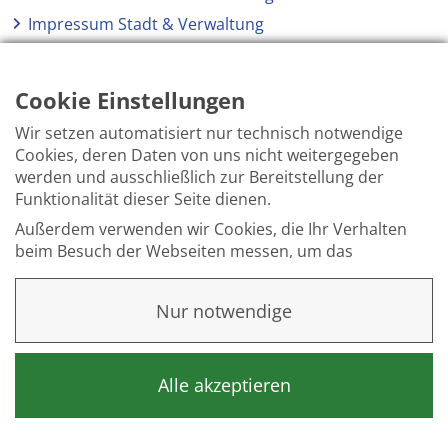
Impressum Stadt & Verwaltung
Elektronische Kommunikation
Barrierefreiheit
Cookie Einstellungen
Wir setzen automatisiert nur technisch notwendige
Cookies, deren Daten von uns nicht weitergegeben
werden und ausschließlich zur Bereitstellung der
Funktionalität dieser Seite dienen.
Außerdem verwenden wir Cookies, die Ihr Verhalten
beim Besuch der Webseiten messen, um das
Interesse unserer Besucher besser kennen zu
lernen. Wir erheben dabei nur pseudonyme Daten,
Nur notwendige
eine Identifikation Ihrer Person erfolgt nicht.
Weitere Informationen finden Sie in unserer
Datenschutzerklärung
.
Alle akzeptieren