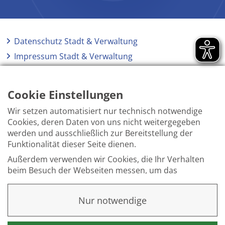
Datenschutz Stadt & Verwaltung
Impressum Stadt & Verwaltung
Elektronische Kommunikation
Barrierefreiheit
Cookie Einstellungen
Wir setzen automatisiert nur technisch notwendige
Cookies, deren Daten von uns nicht weitergegeben
werden und ausschließlich zur Bereitstellung der
Funktionalität dieser Seite dienen.
Außerdem verwenden wir Cookies, die Ihr Verhalten
beim Besuch der Webseiten messen, um das
Interesse unserer Besucher besser kennen zu
lernen. Wir erheben dabei nur pseudonyme Daten,
Nur notwendige
eine Identifikation Ihrer Person erfolgt nicht.
Weitere Informationen finden Sie in unserer