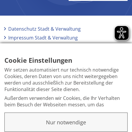
Datenschutz Stadt & Verwaltung
Impressum Stadt & Verwaltung
Elektronische Kommunikation
Barrierefreiheit
Cookie Einstellungen
Wir setzen automatisiert nur technisch notwendige
Cookies, deren Daten von uns nicht weitergegeben
werden und ausschließlich zur Bereitstellung der
Funktionalität dieser Seite dienen.
Außerdem verwenden wir Cookies, die Ihr Verhalten
beim Besuch der Webseiten messen, um das
Interesse unserer Besucher besser kennen zu
lernen. Wir erheben dabei nur pseudonyme Daten,
Nur notwendige
eine Identifikation Ihrer Person erfolgt nicht.