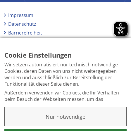
Impressum
Datenschutz
Barrierefreiheit
Netiquette
Hinweisgeberschutzgesetz
Cookie Einstellungen
Wir setzen automatisiert nur technisch notwendige
Cookies, deren Daten von uns nicht weitergegeben
werden und ausschließlich zur Bereitstellung der
Funktionalität dieser Seite dienen.
Außerdem verwenden wir Cookies, die Ihr Verhalten
beim Besuch der Webseiten messen, um das
Interesse unserer Besucher besser kennen zu
lernen. Wir erheben dabei nur pseudonyme Daten,
Nur notwendige
eine Identifikation Ihrer Person erfolgt nicht.
Weitere Informationen finden Sie in unserer