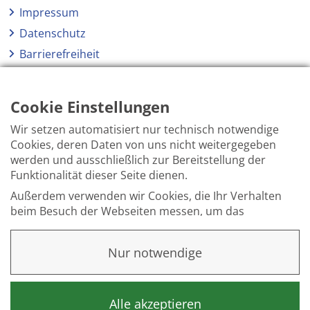
Impressum
Datenschutz
Barrierefreiheit
Netiquette
Hinweisgeberschutzgesetz
Cookie Einstellungen
Wir setzen automatisiert nur technisch notwendige
Cookies, deren Daten von uns nicht weitergegeben
werden und ausschließlich zur Bereitstellung der
Funktionalität dieser Seite dienen.
Außerdem verwenden wir Cookies, die Ihr Verhalten
beim Besuch der Webseiten messen, um das
Interesse unserer Besucher besser kennen zu
lernen. Wir erheben dabei nur pseudonyme Daten,
Nur notwendige
eine Identifikation Ihrer Person erfolgt nicht.
Weitere Informationen finden Sie in unserer
Datenschutzerklärung
.
Alle akzeptieren