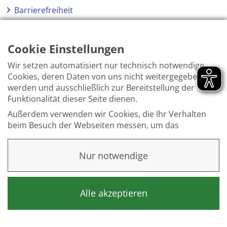
Barrierefreiheit
Netiquette
Hinweisgeberschutzgesetz
Cookie Einstellungen
Wir setzen automatisiert nur technisch notwendige
Cookies, deren Daten von uns nicht weitergegeben
werden und ausschließlich zur Bereitstellung der
Funktionalität dieser Seite dienen.
Außerdem verwenden wir Cookies, die Ihr Verhalten
beim Besuch der Webseiten messen, um das
Interesse unserer Besucher besser kennen zu
lernen. Wir erheben dabei nur pseudonyme Daten,
Nur notwendige
eine Identifikation Ihrer Person erfolgt nicht.
Weitere Informationen finden Sie in unserer
Datenschutzerklärung
.
Alle akzeptieren